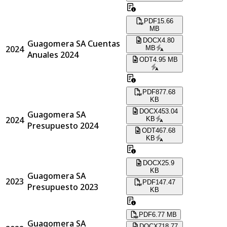
PDF
15.66
MB
DOCX
4.80
Guagomera SA Cuentas
2024
MB
Anuales 2024
ODT
4.95 MB
PDF
877.68
KB
DOCX
453.04
Guagomera SA
2024
KB
Presupuesto 2024
ODT
467.68
KB
DOCX
25.9
KB
Guagomera SA
2023
PDF
147.47
Presupuesto 2023
KB
PDF
6.77 MB
Guagomera SA
DOCX
718.77