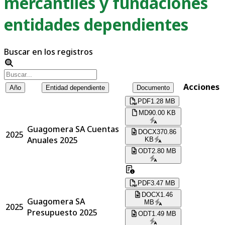
mercantiles y fundaciones
entidades dependientes
Buscar en los registros
Acciones
Año
Entidad dependiente
Documento
PDF
1.28 MB
MD
90.00 KB
Guagomera SA Cuentas
DOCX
370.86
2025
Anuales 2025
KB
ODT
2.80 MB
PDF
3.47 MB
DOCX
1.46
Guagomera SA
MB
2025
Presupuesto 2025
ODT
1.49 MB