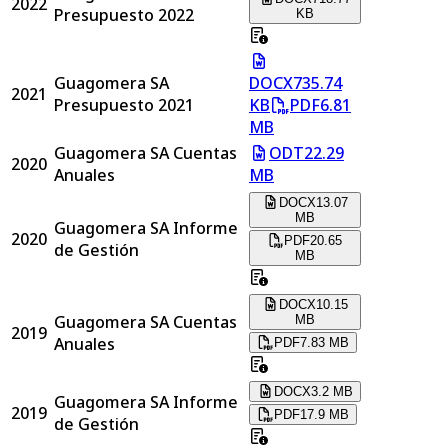
2022
Presupuesto 2022
KB
Guagomera SA
DOCX
735.74
2021
Presupuesto 2021
KB
PDF
6.81
MB
Guagomera SA Cuentas
ODT
22.29
2020
Anuales
MB
DOCX
13.07
MB
Guagomera SA Informe
2020
PDF
20.65
de Gestión
MB
DOCX
10.15
Guagomera SA Cuentas
MB
2019
Anuales
PDF
7.83 MB
DOCX
3.2 MB
Guagomera SA Informe
2019
PDF
17.9 MB
de Gestión