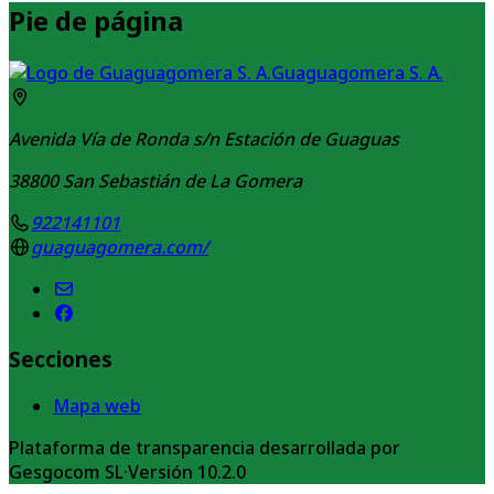
Pie de página
Guaguagomera S. A.
Avenida Vía de Ronda s/n Estación de Guaguas
38800
San Sebastián de La Gomera
922141101
guaguagomera.com/
Secciones
Mapa web
Plataforma de transparencia desarrollada por
Gesgocom SL
·
Versión
10.2.0