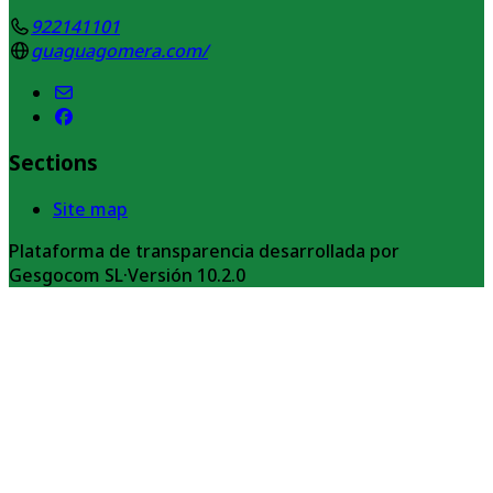
922141101
guaguagomera.com/
Sections
Site map
Plataforma de transparencia desarrollada por
Gesgocom SL
·
Versión
10.2.0