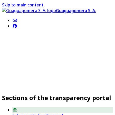
Skip to main content
Guaguagomera S. A.
Guaguagomera te da la bienvenida
a su Portal de Transparencia
Consulta los distintos ámbitos de la gestión de la
empresa pública, de acuerdo con los indicadores
establecidos por la Ley 8/2015, del 1 de abril, de
Cabildos Insulares.
Sections of the transparency portal