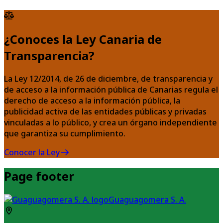
¿Conoces la Ley Canaria de
Transparencia?
La Ley 12/2014, de 26 de diciembre, de transparencia y
de acceso a la información pública de Canarias regula el
derecho de acceso a la información pública, la
publicidad activa de las entidades públicas y privadas
vinculadas a lo público, y crea un órgano independiente
que garantiza su cumplimiento.
Conocer la Ley
Page footer
Guaguagomera S. A.