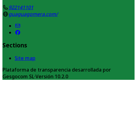
922141101
guaguagomera.com/
Sections
Site map
Plataforma de transparencia desarrollada por
Gesgocom SL
·
Versión
10.2.0