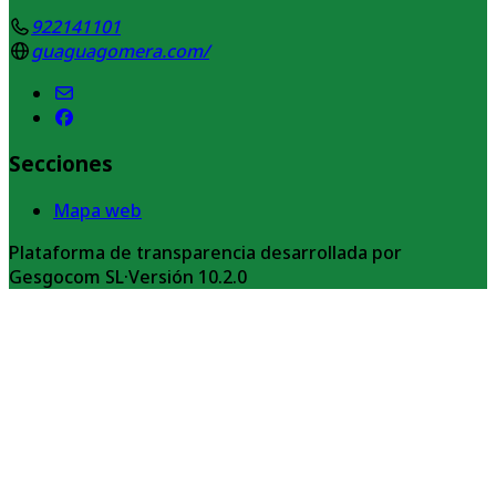
922141101
guaguagomera.com/
Secciones
Mapa web
Plataforma de transparencia desarrollada por
Gesgocom SL
·
Versión
10.2.0