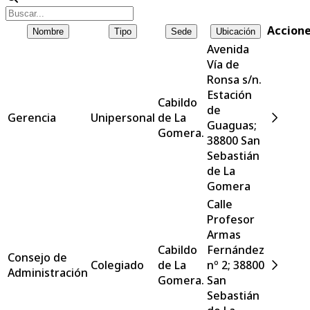
Accion
Nombre
Tipo
Sede
Ubicación
Avenida
Vía de
Ronsa s/n.
Estación
Cabildo
de
Gerencia
Unipersonal
de La
Guaguas;
Gomera.
38800 San
Sebastián
de La
Gomera
Calle
Profesor
Armas
Cabildo
Fernández
Consejo de
Colegiado
de La
nº 2; 38800
Administración
Gomera.
San
Sebastián