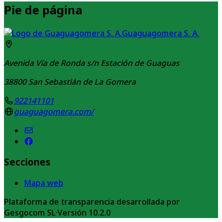
Pie de página
Guaguagomera S. A.
Avenida Vía de Ronda s/n Estación de Guaguas
38800
San Sebastián de La Gomera
922141101
guaguagomera.com/
Secciones
Mapa web
Plataforma de transparencia desarrollada por
Gesgocom SL
·
Versión
10.2.0